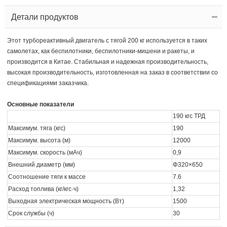
Детали продуктов
Этот турбореактивный двигатель с тягой 200 кг используется в таких
самолетах, как беспилотники, беспилотники-мишени и ракеты, и
производится в Китае. Стабильная и надежная производительность,
высокая производительность, изготовленная на заказ в соответствии со
спецификациями заказчика.
Основные показатели
190 кгс ТРД
Максимум. тяга (кгс)
190
Максимум. высота (м)
12000
Максимум. скорость (мАч)
0,9
Внешний диаметр (мм)
Φ320×650
Соотношение тяги к массе
7.6
Расход топлива (кг/кгс·ч)
1,32
Выходная электрическая мощность (Вт)
1500
Срок службы (ч)
30