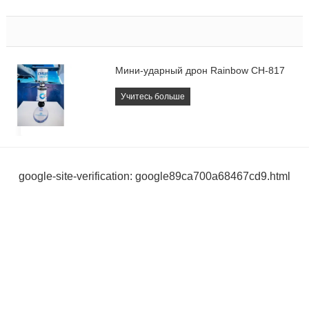
Мини-ударный дрон Rainbow CH-817
Учитесь больше
google-site-verification: google89ca700a68467cd9.html