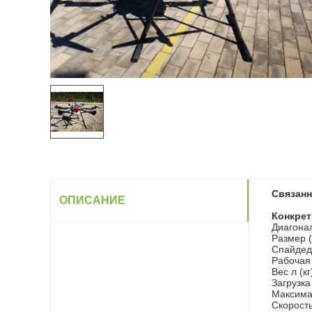
Связанн
ОПИСАНИЕ
Конкре
Диагонал
Размер 
Спайдед
Рабочая 
Вес л (кг
Загрузка 
Максимал
Скорость