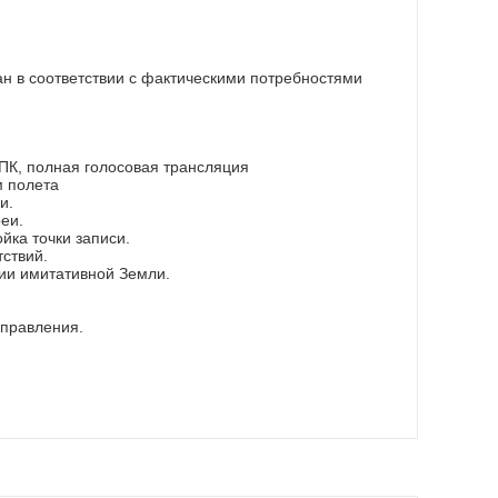
ан в соответствии с фактическими потребностями
 ПК, полная голосовая трансляция
м полета
и.
еи.
йка точки записи.
ствий.
ции имитативной Земли.
аправления.