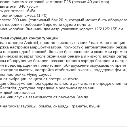
еская система: силовой комплект F28 (лезвие 40 дюймов)
игателя: 340 куб.см
ь двигателя: 16кВт
 Бензиновая смесь (1:40)
лета: 200 мин (топливный бак 20 л, который может быть оборудов
влетворения требований времени одного полета.
ная коробка: Внешний диаметр упаковки: корпус: 125*125*155 см
тная функция конфигурации
ная станция Android, простая в использовании / наземная станция
ержка настройки маршрутизатора, полностью автоматический режи
 и посадка одной кнопкой, больше безопасности и экономии времен
атический возврат после окончания бензина и низкого заряда батар
пны обнаружение батареи, возврат низкого заряда батареи и настро
ция предотвращения препятствий, обнаружение окружающих препят
 контроля высоты, настройка стабильной высоты, поддержка функ
пна настройка Flying Layout
а от вибрации, защита от потери контакта.
кция обнаружения последовательности двигателя и определения н
Recorder, доступна передача в реальном времени.
м двойного насоса
ем или спуск в зависимости от рельефа Земли.
 нагрузка: гаубицы, бомбы, снаряды, гранаты, пушки.