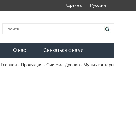
Корзина
|
Русский
О нас
Связаться с нами
Главная
-
Продукция
-
Система Дронов
-
Мультикоптеры