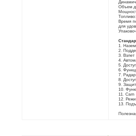
Динамич
Объем дв
Мощност
Топливо:
Время по
для удо
Упаковоч
Стандар
1. Назем
2. Подд
3. Взлет
4. Автом
5. Досту
6. Функ
7. Радар
8. Досту
9. Защит
10. Фун
11. Cam 
12. Режи
13. Подъ
Полезная