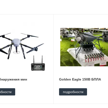
бнаружения мин
Golden Eagle 150B БПЛА
обности
подробности