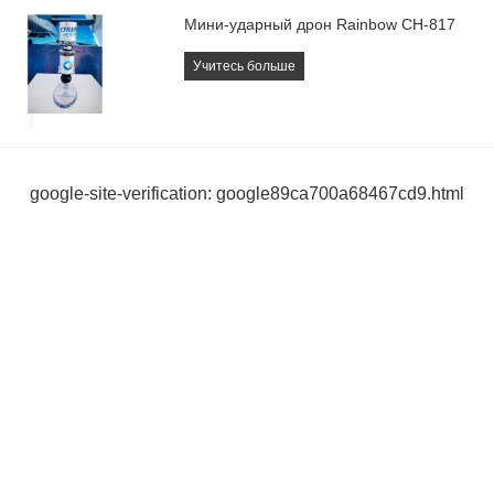
Мини-ударный дрон Rainbow CH-817
Учитесь больше
google-site-verification: google89ca700a68467cd9.html