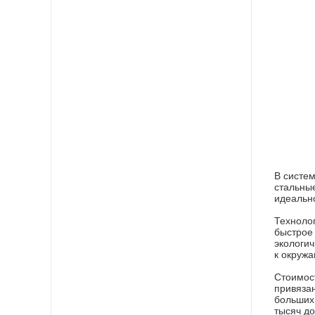
В систем
стальны
идеально
Технолог
быстрое 
экологич
к окружа
Стоимос
привязан
больших
тысяч д