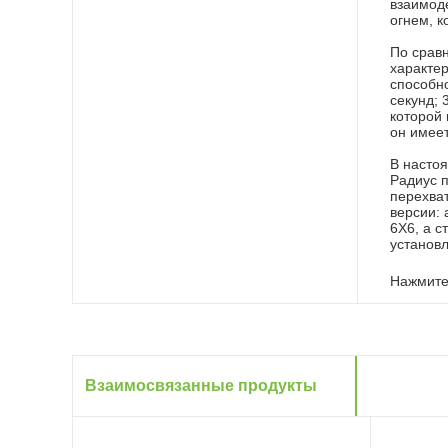
взаимод
огнем, 
По срав
характер
способно
секунд; 
которой 
он имее
В настоя
Радиус п
перехва
версии:
6X6, а с
установ
Нажмите
Взаимосвязанные продукты