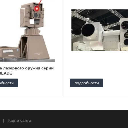
а лазерного оружия серии
BLADE
обности
подробности
я
|
Карта сайта