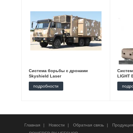
Система борьбы с дронами
Систем
Skyshield Laser
LIGHT 
подробности
подр
Главная
|
Новости
|
Обратная связь
|
Продукци