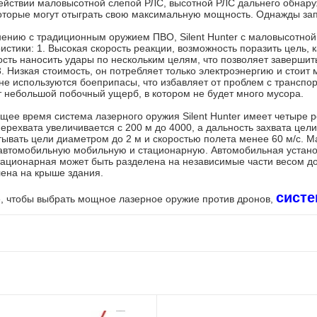
ействии маловысотной слепой РЛС, высотной РЛС дальнего обнару
которые могут отыграть свою максимальную мощность. Однажды зап
нению с традиционным оружием ПВО, Silent Hunter с маловысотно
истики: 1. Высокая скорость реакции, возможность поразить цель, к
сть наносить удары по нескольким целям, что позволяет завершит
3. Низкая стоимость, он потребляет только электроэнергию и стоит
не используются боеприпасы, что избавляет от проблем с транспо
т небольшой побочный ущерб, в котором не будет много мусора.
щее время система лазерного оружия Silent Hunter имеет четыре реж
ерехвата увеличивается с 200 м до 4000, а дальность захвата цели
тывать цели диаметром до 2 м и скоростью полета менее 60 м/с.
 автомобильную мобильную и стационарную. Автомобильная устано
тационарная может быть разделена на независимые части весом до
лена на крыше здания.
систе
, чтобы выбрать мощное лазерное оружие против дронов,