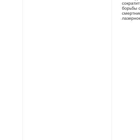
сократит
борьбы 
смертник
лазерно