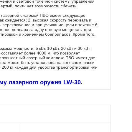
жения и световой точечной системы управления
ертый, почти нет возможности сбежать.
й лазерной системой ПВО имеет следующие
ак ожидается; 2. высокая скорость перехвата и
ь переключение и прицеливание цели в течение 6
 менее доллара за одну огневую мощность, при
ртировкой и хранением боеприпасов. Кроме того,
има мощности: 5 кВт, 10 кВт, 20 кВт и 30 кВт.
 составляет более 4000 м, что позволяет
 Маловысотный лазерный комплекс ПВО имеет две
вка может быть установлена на колесном шасси
 200 кг каждая для удобства транспортировки или
му лазерного оружия LW-30.