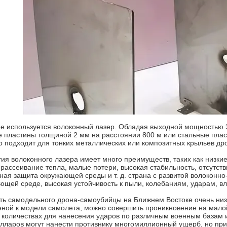
е используется волоконный лазер. Обладая выходной мощностью 30
е пластины толщиной 2 мм на расстоянии 800 м или стальные плас
 подходит для тонких металлических или композитных крыльев др
ия волоконного лазера имеет много преимуществ, таких как низкие
рассеивание тепла, малые потери, высокая стабильность, отсутст
ная защита окружающей среды и т. д. страна с развитой волоконн
ющей среде, высокая устойчивость к пыли, колебаниям, ударам, вл
ть самодельного дрона-самоубийцы на Ближнем Востоке очень низ
ной к модели самолета, можно совершить проникновение на малой 
 количествах для нанесения ударов по различным военным базам
олларов могут нанести противнику многомиллионный ущерб, но пр