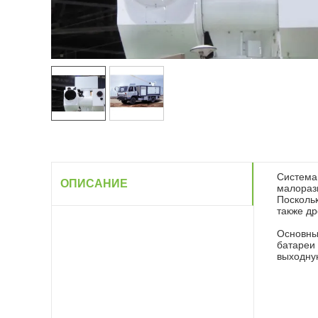
Система 
ОПИСАНИЕ
малораз
Поскольк
также др
Основные
батареи 
выходну