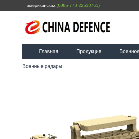
американских:
(0086-773-22538761)
Главная
Продукция
Военное
Военные радары