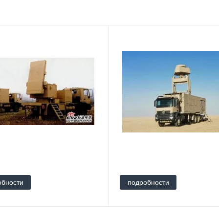
обности
подробности