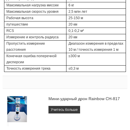
Максимальная нагрузка миссии
6 кг
Максимальная скорость уровня
2,5 млн лет
Рабочая высота
25-150 м
путешествие
20 км
RCS
0,1-0,2 м²
Измерение и контроль радиуса
20 км
Пропустить измерение
Диапазон измерения в пределах
расстояния
10 м / точность измерения 1 м
Конечная ошибка поперечной
≤300 м
дисперсии
Точность измерения трека
≤0,3 м
Мини-ударный дрон Rainbow CH-817
Учитесь больше