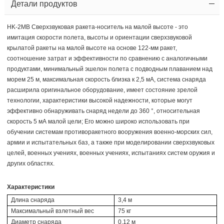
Детали продуктов
HK-2MB Сверхзвуковая ракета-носитель на малой высоте - это
имитация скорости полета, высоты и ориентации сверхзвуковой
крылатой ракеты на малой высоте на основе 122-мм ракет,
соотношение затрат и эффективности по сравнению с аналогичными
продуктами, минимальный эшелон полета с подводным плаванием над
морем 25 м, максимальная скорость близка к 2,5 мА, система снаряда
расширила оригинальное оборудование, имеет состояние зрелой
технологии, характеристики высокой надежности, которые могут
эффективно обнаруживать снаряд недели до 360 °, относительная
скорость 5 мА малой цели; Его можно широко использовать при
обучении системам противоракетного вооружения военно-морских сил,
армии и испытательных баз, а также при моделировании сверхзвуковых
целей, военных учениях, военных учениях, испытаниях систем оружия и
других областях.
Характеристики
Длина снаряда
3,4 м
Максимальный взлетный вес
75 кг
Диаметр снаряда
0,12 м