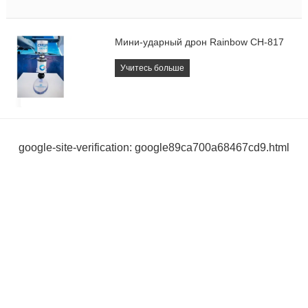
Мини-ударный дрон Rainbow CH-817
Учитесь больше
google-site-verification: google89ca700a68467cd9.html