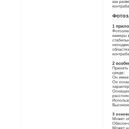
как разв
контраб
Фотоэ
1 прил
Фотоэле
камеры 
стабильн
неподви
областях
контраб
2 особе
Принять 
среде;
Он имее
Он осна
характер
Оснащен
расстоя
Использо
Высокои
3 основ
Может о
Обеспеч
Может н