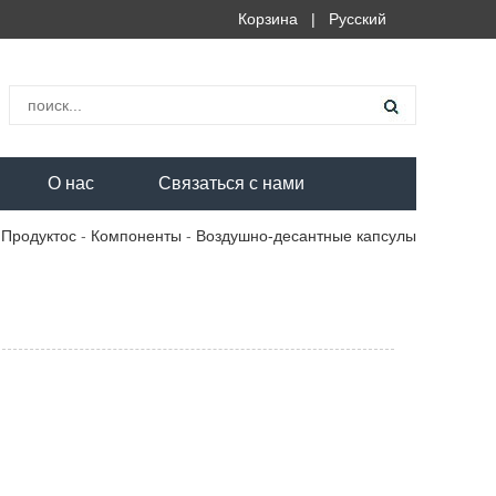
Корзина
|
Русский
О нас
Связаться с нами
-
Продуктос
-
Компоненты
-
Воздушно-десантные капсулы