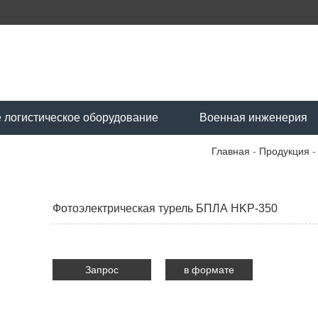
 логистическое оборудование
Военная инженерия
Главная
-
Продукция
Фотоэлектрическая турель БПЛА HKP-350
Запрос
в формате
PDF