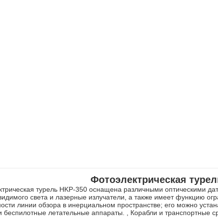
Фотоэлектрическая турел
ктрическая турель HKP-350 оснащена различными оптическими дат
видимого света и лазерные излучатели, а также имеет функцию ог
ности линии обзора в инерциальном пространстве; его можно уста
 беспилотные летательные аппараты. , Корабли и транспортные сре