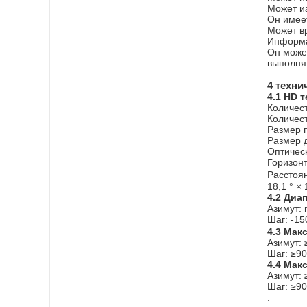
Может и
Он имее
Может в
Информа
Он може
выполнят
4 техни
4.1 HD 
Количест
Количест
Размер п
Размер д
Оптичес
Горизонт
Расстоя
18,1 ° ×
4.2 Диа
Азимут: n
Шаг: -15
4.3 Мак
Азимут: ≥
Шаг: ≥90 
4.4 Мак
Азимут: ≥
Шаг: ≥90 
.