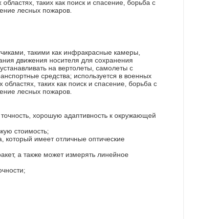
х областях, таких как поиск и спасение, борьба с
ение лесных пожаров.
чиками, такими как инфракрасные камеры,
вания движения носителя для сохранения
устанавливать на вертолеты, самолеты с
анспортные средства; используется в военных
 областях, таких как поиск и спасение, борьба с
ение лесных пожаров.
и точность, хорошую адаптивность к окружающей
кую стоимость;
, который имеет отличные оптические
кет, а также может измерять линейное
очности;