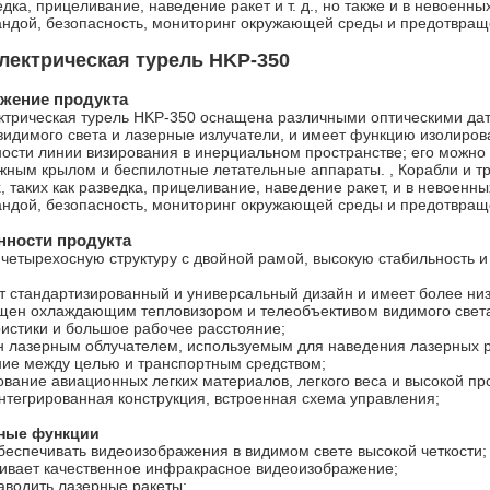
едка, прицеливание, наведение ракет и т. д., но также и в невоенны
андой, безопасность, мониторинг окружающей среды и предотвращ
лектрическая турель HKP-350
ожение продукта
ктрическая турель HKP-350 оснащена различными оптическими дат
видимого света и лазерные излучатели, и имеет функцию изолиро
ости линии визирования в инерциальном пространстве; его можно 
жным крылом и беспилотные летательные аппараты. , Корабли и тр
, таких как разведка, прицеливание, наведение ракет, и в невоенных
андой, безопасность, мониторинг окружающей среды и предотвращ
нности продукта
четырехосную структуру с двойной рамой, высокую стабильность 
т стандартизированный и универсальный дизайн и имеет более низ
щен охлаждающим тепловизором и телеобъективом видимого света
истики и большое рабочее расстояние;
 лазерным облучателем, используемым для наведения лазерных ра
ние между целью и транспортным средством;
вание авиационных легких материалов, легкого веса и высокой пр
нтегрированная конструкция, встроенная схема управления;
ные функции
беспечивать видеоизображения в видимом свете высокой четкости;
ивает качественное инфракрасное видеоизображение;
аводить лазерные ракеты;