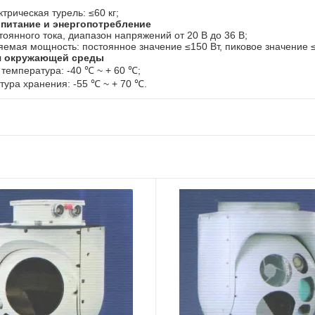
трическая турель: ≤60 кг;
питание и энергопотребление
тоянного тока, диапазон напряжений от 20 В до 36 В;
емая мощность: постоянное значение ≤150 Вт, пиковое значение ≤
я окружающей среды
температура: -40 ℃ ~ + 60 ℃;
ура хранения: -55 ℃ ~ + 70 ℃.