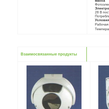
масса
Фотоэлек
Электро
28 В пос
Потребля
Услови
Рабочая 
Температ
Взаимосвязанные продукты