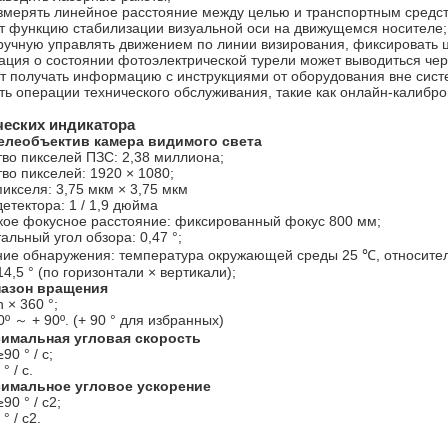
змерять линейное расстояние между целью и транспортным средс
т функцию стабилизации визуальной оси на движущемся носителе;
ручную управлять движением по линии визирования, фиксировать ц
ция о состоянии фотоэлектрической турели может выводиться чер
т получать информацию с инструкциями от оборудования вне сист
ь операции технического обслуживания, такие как онлайн-калибро
ческих индикатора
телеобъектив камера видимого света
во пикселей ПЗС: 2,38 миллиона;
во пикселей: 1920 × 1080;
икселя: 3,75 мкм × 3,75 мкм
етектора: 1 / 1,9 дюйма
кое фокусное расстояние: фиксированный фокус 800 мм;
альный угол обзора: 0,47 °;
ние обнаружения: температура окружающей среды 25 ℃, относител
 14,5 ° (по горизонтали × вертикали);
пазон вращения
 × 360 °;
0º ～ + 90º. (+ 90 ° для избранных)
симальная угловая скорость
90 ° / с;
° / с.
симальное угловое ускорение
90 ° / с2;
° / с2.