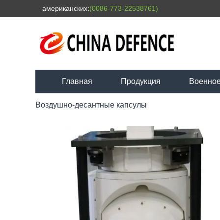
американских:
(0086-773-22538761)
Главная
Продукция
Военное
Воздушно-десантные капсулы