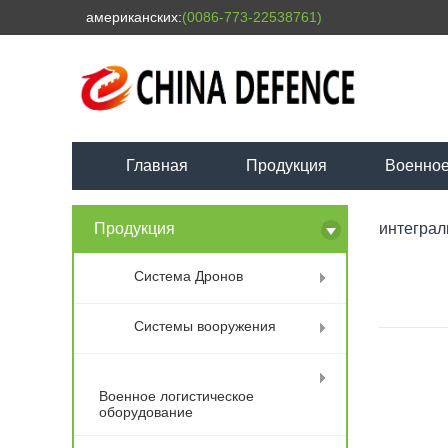
американских:
(0086-773-22538761)
Главная
Продукция
Военное
Продукция
интеграл
Система Дронов
Системы вооружения
Военное логистическое
оборудование