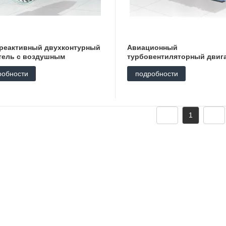
реактивный двухконтурный
Авиационный
тель с воздушным
турбовентиляторный двиг
тором HQ900G
HQ600WS
робности
подробности
1