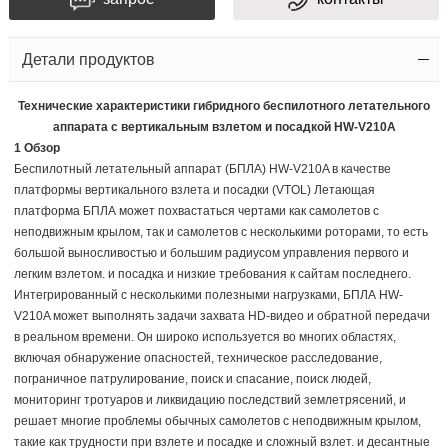
Детали продуктов
Технические характеристики гибридного беспилотного летательного
аппарата с вертикальным взлетом и посадкой HW-V210A
1 Обзор
Беспилотный летательный аппарат (БПЛА) HW-V210A в качестве
платформы вертикального взлета и посадки (VTOL) Летающая
платформа БПЛА может похвастаться чертами как самолетов с
неподвижным крылом, так и самолетов с несколькими роторами, то есть
большой выносливостью и большим радиусом управления первого и
легким взлетом. и посадка и низкие требования к сайтам последнего.
Интегрированный с несколькими полезными нагрузками, БПЛА HW-
V210A может выполнять задачи захвата HD-видео и обратной передачи
в реальном времени. Он широко используется во многих областях,
включая обнаружение опасностей, техническое расследование,
пограничное патрулирование, поиск и спасание, поиск людей,
мониторинг тротуаров и ликвидацию последствий землетрясений, и
решает многие проблемы обычных самолетов с неподвижным крылом,
такие как трудности при взлете и посадке и сложный взлет. и десантные