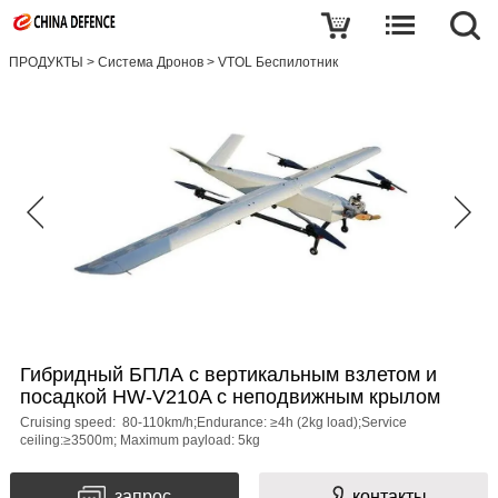
ПРОДУКТЫ
>
Система Дронов
>
VTOL Беспилотник
Гибридный БПЛА с вертикальным взлетом и
посадкой HW-V210A с неподвижным крылом
Cruising speed: 80-110km/h;Endurance: ≥4h (2kg load);Service
ceiling:≥3500m; Maximum payload: 5kg
запрос
контакты