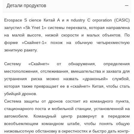
Детали продуктов
Erospace
S
cience
Китай
А
и
я
ndustry
C
orporation
(CASIC)
запустил
«Sk
Ynet 1» системы перехвата, которая направлена
на малой высоте, низкой скорости и малых объектов. По
форме «Скайнет-1» похож на обычную четырехместную
зенитную ракету.
Систему «Скайнет» от обнаружения, определения
местоположения, отслеживания, вмешательства и захвата для
устранения риска можно назвать «драконьей» службой,
которая также превращает ее в «скайнет» Китая, чтобы стать
убийцей дронов.
Система защиты от дронов состоит из командного пункта,
стационарного поста и мобильной станции, установленной на
автомобиле. Командный центр развернут в передовом
всеобъемлющем командном штабе, чтобы понять общую
низковысотную обстановку в окрестностях и быстро дать контр-