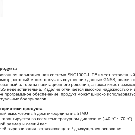
родукта
рованная навигационная система SNC100C-LITE имеет встроенный
ометр, который может получать внутренние данные GNSS, реализов
рованный алгоритм навигационного решения, а также имеет возмож
NSS недействительна. Изделие отличается высокой надежностью и 
е программное обеспечение, продукт может широко использоватьс
ктуальных боеприпасов.
ктеристики продукта
ный высокоточный десятикоординатный IMU
 гарантируется во всем температурном диапазоне (-40 ℃ ~ 70 ℃).
ой размер и легкий вес
ией выравнивания встряхивающего / движущегося основания