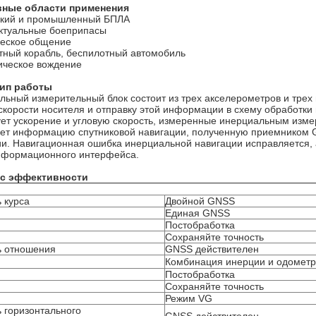
вные области применения
ский и промышленный БПЛА
ктуальные боеприпасы
еское общение
тный корабль, беспилотный автомобиль
ическое вождение
ип работы
ьный измерительный блок состоит из трех акселерометров и трех 
 скорости носителя и отправку этой информации в схему обработ
ует ускорение и угловую скорость, измеренные инерциальным изме
ет информацию спутниковой навигации, полученную приемником GN
ии. Навигационная ошибка инерциальной навигации исправляется,
нформационного интерфейса.
кс эффективности
 курса
Двойной GNSS
Единая GNSS
Постобработка
Сохраняйте точность
ь отношения
GNSS действителен
Комбинация инерции и одомет
Постобработка
Сохраняйте точность
Режим VG
ь горизонтального