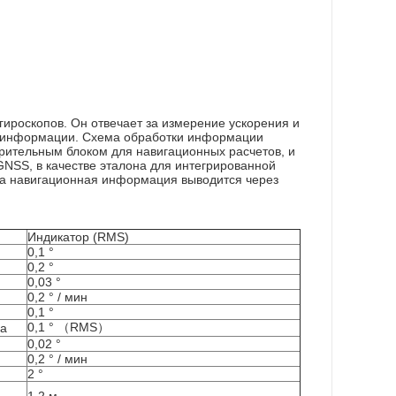
гироскопов. Он отвечает за измерение ускорения и
ки информации. Схема обработки информации
рительным блоком для навигационных расчетов, и
SS, в качестве эталона для интегрированной
 а навигационная информация выводится через
Индикатор (RMS)
0,1 °
0,2 °
0,03 °
0,2 ° / мин
0,1 °
0,1 ° （RMS）
ра
0,02 °
0,2 ° / мин
2 °