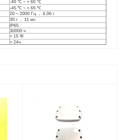
-40 ℃ ~ + 60 ℃
-45 ℃ ~ + 65 ℃
20 ~ 2000 Гц ， 6,06 г
30 г ， 11 мс
IP65
30000 ч
> 15 年
> 24ч