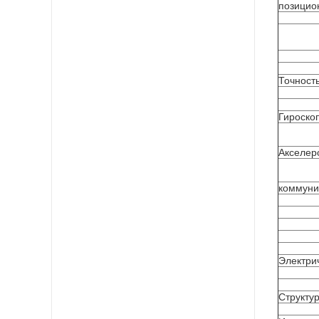
позицио
Точност
Гироско
Акселер
коммуни
Электри
Структу