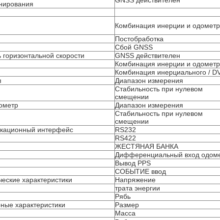
GNSS действителен
нирования
Комбинация инерции и одомет
Постобработка
Сбой GNSS
ь горизонтальной скорости
GNSS действителен
Комбинация инерции и одомет
Комбинация инерциального / D
п
Диапазон измерения
Стабильность при нулевом
смещении
ометр
Диапазон измерения
Стабильность при нулевом
смещении
кационный интерфейс
RS232
RS422
ЖЕСТЯНАЯ БАНКА
Дифференциальный вход одом
Вывод PPS
СОБЫТИЕ ввод
ческие характеристики
Напряжение
трата энергии
Рябь
рные характеристики
Размер
Масса