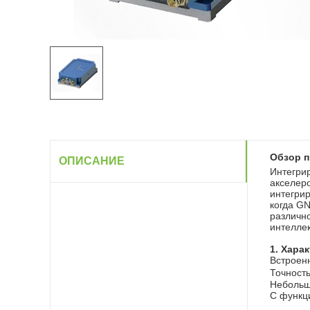
Обзор п
ОПИСАНИЕ
Интегри
акселер
интегри
когда G
различно
интелле
1. Хара
Встроен
Точность
Небольш
С функц