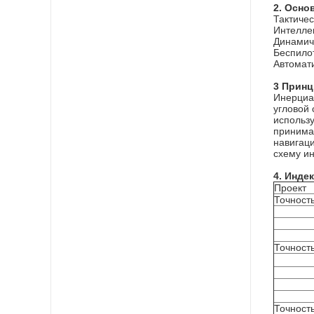
2. Осно
Тактиче
Интелле
Динамич
Беспило
Автомат
3 Принц
Инерциал
угловой
использ
принима
навигац
схему и
4. Инде
Проект
Точность
Точност
Точност