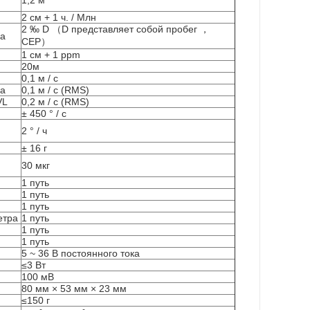
1,2 м
2 см + 1 ч. / Млн
2 ‰ D （D представляет собой пробег ，
ра
CEP）
1 см + 1 ppm
20м
0,1 м / с
ра
0,1 м / с (RMS)
VL
0,2 м / с (RMS)
± 450 ° / с
2 ° / ч
± 16 г
30 мкг
1 путь
1 путь
1 путь
етра
1 путь
1 путь
1 путь
5 ~ 36 В постоянного тока
≤3 Вт
100 мВ
80 мм × 53 мм × 23 мм
≤150 г